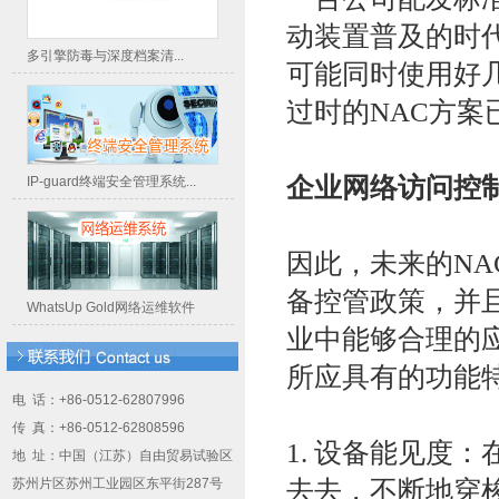
动装置普及的时
多引擎防毒与深度档案清...
可能同时使用好
过时的NAC方案
企业网络访问控
IP-guard终端安全管理系统...
因此，未来的N
备控管政策，并
WhatsUp Gold网络运维软件
业中能够合理的应
所应具有的功能
电 话：+86-0512-62807996
传 真：+86-0512-62808596
1. 设备能见度：
地 址：中国（江苏）自由贸易试验区
去去，不断地穿
苏州片区苏州工业园区东平街287号